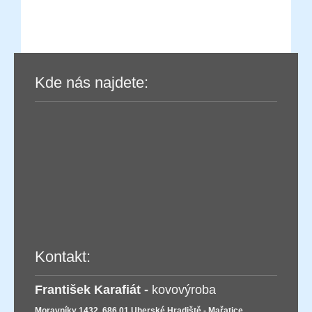
Kde nás najdete:
Kontakt:
František Karafiát -
kovovýroba
Moravníky 1432, 686 01 Uherské Hradiště - Mařatice