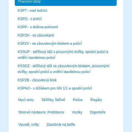
Pracovní stoly
KSPT - nad lednici
KSPO - s policí
KSPP - s dvěma policemi
KSPZH - se zásuvkami
KSPZV - se zásuvkovým blokem a policí
KSSUP - skříňový stůl s posuvnými dvířky, spodní policí a
vnitřní stavitelnou policí
KSSDZ - skříňový stůl se zásuvkovým blokem, posuvnými
dvířky, spodní policí a vnitřní stavitelnou policí
KSPZB - zásuvkový blok
KSPNO - s držákem pro GN 1/1 a spodní policí
Mycí stoly
Skříňky, Skříně
Police
Regály
Stolové nástavce, Podstavce
Vozíky
Digestoře
Vpustě, rošty
Zásobník na talíře