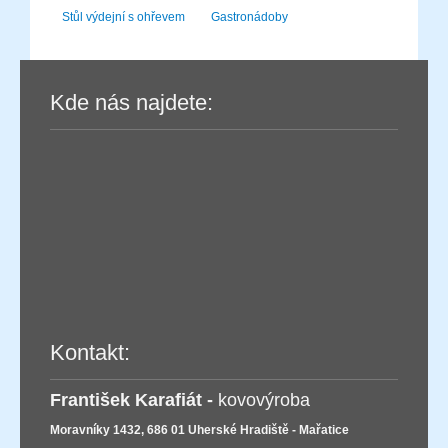
Stůl výdejní s ohřevem
Gastronádoby
Kde nás najdete:
Kontakt:
František Karafiát -
kovovýroba
Moravníky 1432, 686 01 Uherské Hradiště - Mařatice